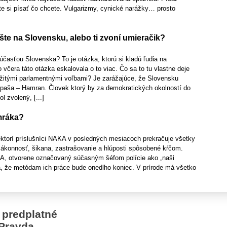
te si písať čo chcete. Vulgarizmy, cynické narážky… prosto
šte na Slovensku, alebo ti zvoní umieračik?
časťou Slovenska? To je otázka, ktorú si kladú ľudia na
 včera táto otázka eskalovala o to viac. Čo sa to tu vlastne deje
ežitými parlamentnými voľbami? Je zarážajúce, že Slovensku
paša – Hamran. Človek ktorý by za demokratických okolností do
l zvolený, [...]
mráka?
ektorí príslušníci NAKA v posledných mesiacoch prekračuje všetky
ákonnosť, šikana, zastrašovanie a hlúposti spôsobené kŕčom.
AKA, otvorene označovaný súčasným šéfom polície ako „naši
ia, že metódam ich práce bude onedlho koniec. V prírode má všetko
 predplatné
Pravda