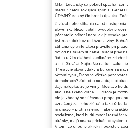
Milan Lučanský sa pokúsil spáchať samov
médií. Vcelku šokujúca správa. Generál
ÚDAJNÝ trestný čin brania úplatku. Zač
Z väzobného stíhania sa od nastúpenia to
slovenský blázon, stal novodobý proces
páchatelia stíhaní napr. ak je vysoko 
byť rozsudok bez dokázania viny. Bohužia
stíhania spravilo akési pravidlo pri prez
dôvod na takéto stíhanie. Vládni predstav
štát a režim akéhosi totalitného zriadeni
a milí Slováci! Najhoršie na tom celom j
Prejavuje slová vďaky a burcuje sa nav
Vetami typu „Treba to všetko pozatvárať a 
demokracia? Zobuďte sa a dajte si stud
dajú nálepku, že je vinný. Mesiace ho dr
ako u nejakého vraha…. Pritom je možn
nie je zhodný so súčasnou propagando
označený za „toho zlého“ a taktiež bude
má názory proti systému. Takéto praktiky
socializme, ktorí budú mnohí roznášať v 
stránky, majú snahu príslušníci systému 
V tom, že dnes prakticky neexistujú soc