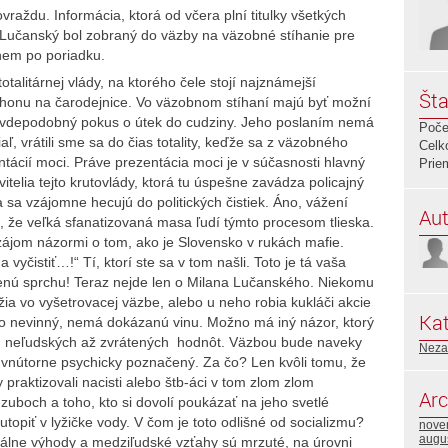
raždu. Informácia, ktorá od včera plní titulky všetkých
 Lučanský bol zobraný do väzby na väzobné stíhanie pre
nem po poriadku.
talitárnej vlády, na ktorého čele stojí najznámejší
Šta
 honu na čarodejnice. Vo väzobnom stíhaní majú byť možní
pravdepodobný pokus o útek do cudziny. Jeho poslaním nemá
Poče
ľ, vrátili sme sa do čias totality, keďže sa z väzobného
Celk
entácií moci. Práve prezentácia moci je v súčasnosti hlavný
Prie
itelia tejto krutovlády, ktorá tu úspešne zavádza policajný
a sa vzájomne hecujú do politických čistiek. Áno, vážení
Aut
e, že veľká sfanatizovaná masa ľudí týmto procesom tlieska.
zájom názormi o tom, ako je Slovensko v rukách mafie.
vyčistiť…!“ Tí, ktorí ste sa v tom našli. Toto je tá vaša
enú sprchu! Teraz nejde len o Milana Lučanského. Niekomu
žia vo vyšetrovacej väzbe, alebo u neho robia kukláči akcie
Kat
o nevinný, nemá dokázanú vinu. Možno má iný názor, ktorý
u neľudských až zvrátených hodnôt. Väzbou bude naveky
Neza
 vnútorne psychicky poznačený. Za čo? Len kvôli tomu, že
 praktizovali nacisti alebo štb-áci v tom zlom zlom
Arc
zuboch a toho, kto si dovolí poukázať na jeho svetlé
utopiť v lyžičke vody. V čom je toto odlišné od socializmu?
nove
augu
iálne výhody a medziľudské vzťahy sú mrzuté, na úrovni