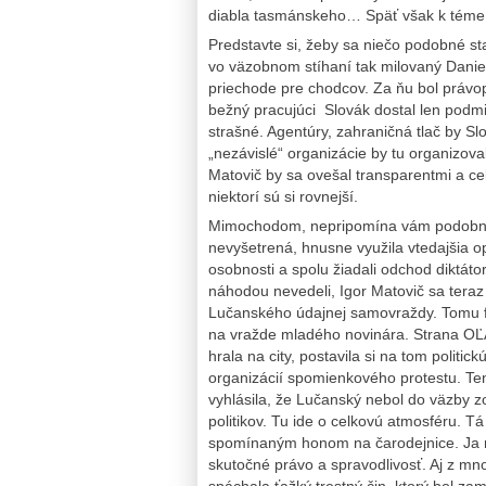
diabla tasmánskeho… Späť však k téme
Predstavte si, žeby sa niečo podobné sta
vo väzobnom stíhaní tak milovaný Daniel
priechode pre chodcov. Za ňu bol právop
bežný pracujúci Slovák dostal len podm
strašné. Agentúry, zahraničná tlač by S
„nezávislé“ organizácie by tu organizova
Matovič by sa ovešal transparentmi a cel
niektorí sú si rovnejší.
Mimochodom, nepripomína vám podobný 
nevyšetrená, hnusne využila vtedajšia 
osobnosti a spolu žiadali odchod diktátor
náhodou nevedeli, Igor Matovič sa tera
Lučanského údajnej samovraždy. Tomu far
na vražde mladého novinára. Strana OĽA
hrala na city, postavila si na tom politi
organizácií spomienkového protestu. Te
vyhlásila, že Lučanský nebol do väzby zo
politikov. Tu ide o celkovú atmosféru. 
spomínaným honom na čarodejnice. Ja n
skutočné právo a spravodlivosť. Aj z mn
spáchala ťažký trestný čin, ktorý bol zam