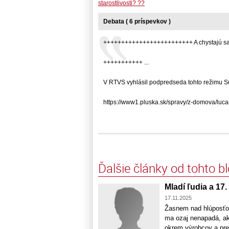
starostlivosti? ??
Debata ( 6 príspevkov )
+++++++++++++++++++++++++ A chystajú sa v
+++++++++++ ...
V RTVS vyhlásil podpredseda tohto režimu Suli
https://www1.pluska.sk/spravy/z-domova/luca
Ďalšie články od tohto b
Mladí ľudia a 17
17.11.2025
Žasnem nad hlúposťou 
ma ozaj nenapadá, ak 
okrem výrobcov a pred