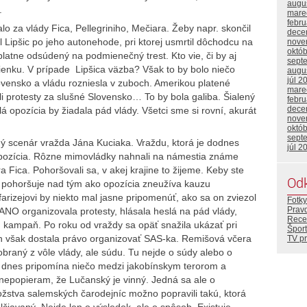
augu
.
mare
febr
lo za vlády Fica, Pellegriniho, Mečiara. Žeby napr. skončil
dece
 Lipšic po jeho autonehode, pri ktorej usmrtil dôchodcu na
nove
októ
latne odsúdený na podmienečný trest. Kto vie, či by aj
sept
ienku. V prípade Lipšica väzba? Však to by bolo niečo
augu
júl 2
lovensko a vládu rozniesla v zuboch. Amerikou platené
mare
li protesty za slušné Slovensko… To by bola galiba. Šialený
febr
dece
á opozícia by žiadala pád vlády. Všetci sme si rovní, akurát
nove
októ
sept
scenár vražda Jána Kuciaka. Vraždu, ktorá je dodnes
júl 2
opozícia. Rôzne mimovládky nahnali na námestia známe
a Fica. Pohoršovali sa, v akej krajine to žijeme. Keby ste
Od
z pohoršuje nad tým ako opozícia zneužíva kauzu
izejovi by niekto mal jasne pripomenúť, ako sa on zviezol
Fotky
Prav
NO organizovala protesty, hlásala heslá na pád vlády,
Rece
ckú kampaň. Po roku od vraždy sa opäť snažila ukázať pri
Šport
n však dostala právo organizovať SAS-ka. Remišová včera
TV p
braný z vôle vlády, ale súdu. Tu nejde o súdy alebo o
Tá dnes pripomína niečo medzi jakobínskym terorom a
epopieram, že Lučanský je vinný. Jedná sa ale o
ožstva salemských čarodejníc možno popravili takú, ktorá
lčiavaný. Nejde len o výsledok, ale o spôsob. Existuje