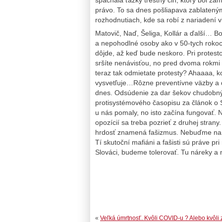
právo. To sa dnes pošliapava zablateným
rozhodnutiach, kde sa robí z nariadení v
Matovič, Naď, Šeliga, Kollár a ďalší… Bo
a nepohodlné osoby ako v 50-tych roko
dôjde, až keď bude neskoro. Pri prote
sršíte nenávisťou, no pred dvoma rokmi s
teraz tak odmietate protesty? Ahaaaa, 
vysvetľuje…Rôzne preventívne väzby a d
dnes. Odsúdenie za dar šekov chudobný
protisystémového časopisu za článok o S
u nás pomaly, no isto začína fungovať. 
opozícií sa treba pozrieť z druhej stran
hrdosť znamená fašizmus. Nebuďme na t
Tí skutoční mafiáni a fašisti sú práve pr
Slováci, budeme tolerovať. Tu náreky 
«
Veľká úmrtnosť. Kvôli COVID-u ? Alebo kvôli