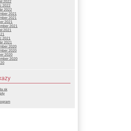
st 2022
c 2022
uár 2022
mber 2021
mber 2021
ber 2021
ember 2021
st 2021
021
c 2021
uár 2021
mber 2020
mber 2020
ber 2020
ember 2020
020
kazy
da.sk
pty
rogram