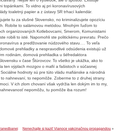
i topánkami. To vidno aj pri koronavírusových
lády toaletný papier a z ústavy SR trhací kalendár.
jujete tu za slušné Slovensko, no kriminalizujete opozíciu
ch. Robíte to salámovou metódou. Mnohým ľuďom to
stoch organizovaných Kotlebovcami, Smerom, Komunistami
te robili to isté. Napomohli ste politickému prevratu. Prečo
koronavírus a predlžovanie núdzového stavu…. To veľa
omové prehliadky a nespravodlivé odsúdenia existujú už
m rodinám, domová prehliadka u šéfredaktora
lovensku v čase Štúrovcov. To všetko je ukážka, ako to
Na ten výplach mozgov o mafií a fašistoch v súčasnej
y. Sociálne hodnoty sú pre túto vládu mafiánske a národná
o nahnevaní, to nepomôže. Zoberme to z druhej strany.
i moci. V ich zlom chovaní však vydržia len dokým im to my,
a nahnevanosť nepomôžu, tu pomôže iba rozum!
 zanedbanej
Nenechajte si kaziť Vianoce vakcinačnou propagandou
»