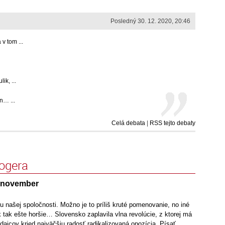
Posledný 30. 12. 2020, 20:46
 tom ...
k, ...
n… ...
Celá debata
|
RSS tejto debaty
logera
. november
našej spoločnosti. Možno je to príliš kruté pomenovanie, no iné
tak ešte horšie… Slovensko zaplavila vlna revolúcie, z ktorej má
ajcov kried najväčšiu radosť radikalizovaná opozícia. Písať