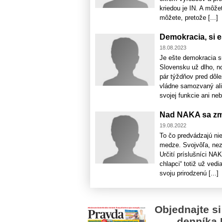
kriedou je IN. A môže
môžete, pretože [...]
Demokracia, si e
18.08.2023
Je ešte demokracia sú
Slovensku už dlho, no
pár týždňov pred dôl
vládne samozvaný ali
svojej funkcie ani nebo
Nad NAKA sa z
19.08.2022
To čo predvádzajú ni
medze. Svojvôľa, nez
Určití príslušníci N
chlapci“ totiž už ved
svoju prirodzenú [...]
Objednajte si
denníka 