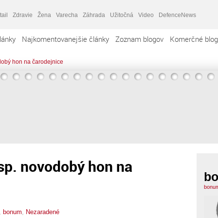
tail
Zdravie
Žena
Varecha
Záhrada
Užitočná
Video
DefenceNews
lánky
Najkomentovanejšie články
Zoznam blogov
Komerčné blog
dobý hon na čarodejnice
esp. novodobý hon na
b
bonum
,
bonum
,
Nezaradené