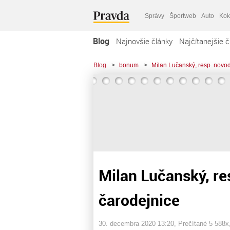
Správy
Športweb
Auto
Kok
Blog
Najnovšie články
Najčítanejšie č
Blog
>
bonum
>
Milan Lučanský, resp. novo
Milan Lučanský, r
čarodejnice
30. decembra 2020 13:20
, Prečítané 5 588x