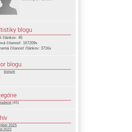
tistiky blogu
t článkov: 45
ová čítanosť: 167209x
merná čítanosť článkov: 3716x
or blogu
bonum
egórie
radené
(45)
hív
mber 2025
st 2023